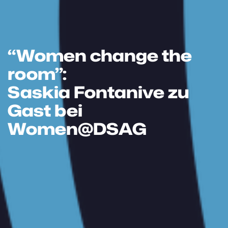
“Women change the
room”:
Saskia Fontanive zu
Gast bei
Women@DSAG