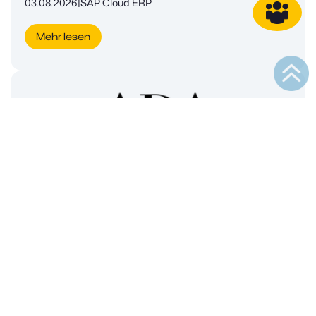
03.08.2026
|
SAP Cloud ERP
Mehr lesen
ERP-Modernisierung in der Kosmetikbranche:
ADA Cosmetics geht in die Cloud
15.07.2026
|
Kundenreferenzen
Mehr lesen