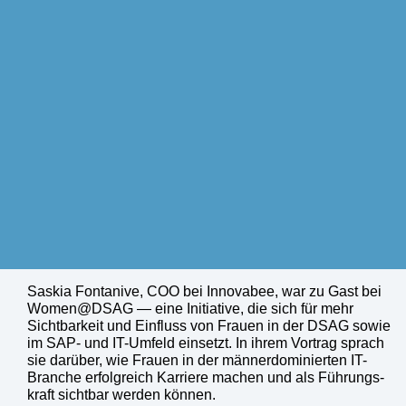
Saskia Fon­ta­ni­ve, COO bei Inno­v­a­bee, war zu Gast bei
Women@DSAG — eine Initia­ti­ve, die sich für mehr
Sicht­bar­keit und Ein­fluss von Frau­en in der DSAG sowie
im SAP- und IT-Umfeld ein­setzt. In ihrem Vor­trag sprach
sie dar­über, wie Frau­en in der män­ner­do­mi­nier­ten IT-
Bran­che erfolg­reich Kar­rie­re machen und als Füh­rungs­
kraft sicht­bar wer­den kön­nen.