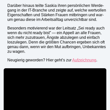
Dar­über hin­aus teil­te Saskia ihren per­sön­li­chen Wer­de­
gang in der IT-Bran­che und zeig­te auf, wel­che wert­vol­len
Eigen­schaf­ten und Stär­ken Frau­en mit­brin­gen und war­
um genau die­se im Arbeits­all­tag unver­zicht­bar sind.
Beson­ders moti­vie­rend war der Leit­satz „Sei rea­dy auch
wenn du nicht rea­dy bist” — ein Appell an alle Frau­en,
sich mehr zuzu­trau­en, Ängs­te abzu­le­gen und ein­fach
los­zu­le­gen. Denn die größ­ten Chan­cen erge­ben sich oft
genau dann, wenn wir den Mut auf­brin­gen, Unbe­kann­tes
zu wagen.
Neu­gie­rig gewor­den? Hier geht’s zur
Auf­zeich­nung
.