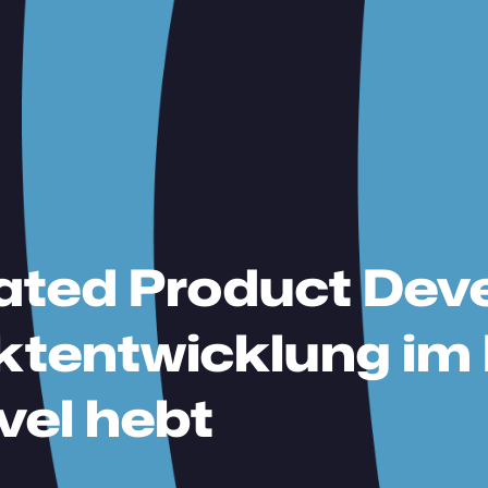
ated Product Dev
ktentwicklung im 
vel hebt