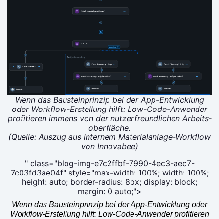
Wenn das Bau­stein­prin­zip bei der App-Ent­wick­lung
oder Work­flow-Erstel­lung hilft: Low-Code-Anwen­der
pro­fi­tie­ren immens von der nut­zer­freund­li­chen Arbeits­
ober­flä­che.
(Quel­le: Aus­zug aus inter­nem Mate­ri­al­an­la­ge-Work­flow
von Inno­v­a­bee)
" class="blog-img-e7c2ffbf-7990-4ec3-aec7-
7c03fd3ae04f" style="max-width: 100%; width: 100%;
height: auto; border-radius: 8px; display: block;
margin: 0 auto;">
Wenn das Bau­stein­prin­zip bei der App-Ent­wick­lung oder
Work­flow-Erstel­lung hilft: Low-Code-Anwen­der pro­fi­tie­ren