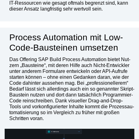
IT-Res­sour­cen wie gesagt oft­mals begrenzt sind, kann
die­ser Ansatz lang­fris­tig sehr wert­voll sein.
Process Automation mit Low-
Code-Bausteinen umsetzen
Das Offe­ring SAP Build Pro­cess Auto­ma­ti­on bie­tet Nut­
zern „Bau­stei­ne“, mit deren Hil­fe auch Nicht-Ent­wick­ler
unter ande­rem For­mu­la­re ent­wi­ckeln oder API-Auf­ru­fe
star­ten kön­nen – ohne einen Gedan­ken dar­an, wie der
Code dahin­ter aus­se­hen mag. Bei „pro­fes­sio­nel­le­rem“
Bedarf lässt sich aller­dings auch ein so genann­ter Skript-
Bau­stein nut­zen und dort dann tat­säch­lich Pro­gram­mier-
Code rein­schrei­ben. Dank visu­el­ler Drag-and-Drop-
Tools und vor­kon­fi­gu­rier­ter Inhal­te kommt die Pro­zess­au­
to­ma­ti­sie­rung so im Ver­gleich zu frü­her mit gro­ßen
Schrit­ten vor­an.