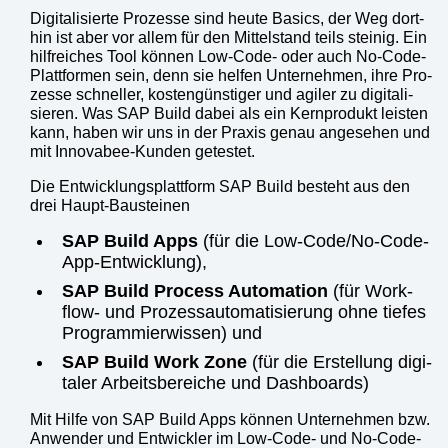
Digi­ta­li­sier­te Pro­zes­se sind heu­te Basics, der Weg dort­
hin ist aber vor allem für den Mit­tel­stand teils stei­nig. Ein
hilf­rei­ches Tool kön­nen Low-Code- oder auch No-Code-
Platt­for­men sein, denn sie hel­fen Unter­neh­men, ihre Pro­
zes­se schnel­ler, kos­ten­güns­ti­ger und agi­ler zu digi­ta­li­
sie­ren. Was SAP Build dabei als ein Kern­pro­dukt leis­ten
kann, haben wir uns in der Pra­xis genau ange­se­hen und
mit Inno­v­a­bee-Kun­den getes­tet.
Die Ent­wick­lungs­platt­form SAP Build besteht aus den
drei Haupt-Bau­stei­nen
SAP Build Apps
(für die Low-Code/­No-Code-
App-Ent­wick­lung),
SAP Build Pro­cess Auto­ma­ti­on
(für Work­
flow- und Pro­zess­au­to­ma­ti­sie­rung ohne tie­fes
Pro­gram­mier­wis­sen) und
SAP Build Work Zone
(für die Erstel­lung digi­
ta­ler Arbeits­be­rei­che und Dash­boards)
Mit Hil­fe von SAP Build Apps kön­nen Unter­neh­men bzw.
Anwen­der und Ent­wick­ler im Low-Code- und No-Code-