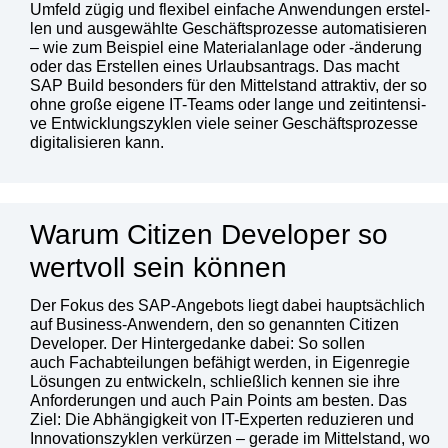
Umfeld zügig und fle­xi­bel ein­fa­che Anwen­dun­gen erstel­
len und aus­ge­wähl­te Geschäfts­pro­zes­se auto­ma­ti­sie­ren
– wie zum Bei­spiel eine Mate­ri­al­an­la­ge oder ‑ände­rung
oder das Erstel­len eines Urlaubs­an­trags. Das macht
SAP Build beson­ders für den Mit­tel­stand attrak­tiv, der so
ohne gro­ße eige­ne IT-Teams oder lan­ge und zeit­in­ten­si­
ve Ent­wick­lungs­zy­klen vie­le sei­ner Geschäfts­pro­zes­se
digi­ta­li­sie­ren kann.
Warum Citizen Developer so
wertvoll sein können
Der Fokus des SAP-Ange­bots liegt dabei haupt­säch­lich
auf Busi­ness-Anwen­dern, den so genann­ten Citi­zen
Deve­lo­per. Der Hin­ter­ge­dan­ke dabei: So sol­len
auch Fach­ab­tei­lun­gen befä­higt wer­den, in Eigen­re­gie
Lösun­gen zu ent­wi­ckeln, schließ­lich ken­nen sie ihre
Anfor­de­run­gen und auch Pain Points am bes­ten. Das
Ziel: Die Abhän­gig­keit von IT-Exper­ten redu­zie­ren und
Inno­va­ti­ons­zy­klen ver­kür­zen – gera­de im Mit­tel­stand, wo