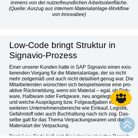
immens von der nut­zer­freund­li­chen Arbeits­ober­flä­che.
(Quel­le: Aus­zug aus inter­nem Mate­ri­al­an­la­ge-Work­flow
von Inno­v­a­bee)
Low-Code bringt Struktur in
Signavio-Prozess
Einer unse­rer Kun­den hat­te in SAP Signa­vio einen exis­
tie­ren­den Vor­gang für die Mate­ri­al­an­la­ge, der so nicht
mehr zeit­ge­mäß und auch nicht detail­liert genug war. Die
Mit­ar­bei­ten­den wünsch­ten sich bei­spiels­wei­se eine pro­
ak­ti­ve Rück­mel­dung, wenn ein Mate­ri­al – egal, ob Roh­
wa­re, Halb­wa­re oder Fer­tig­wa­re, neu ange­legt wur­de –
und wel­che Aus­prä­gung bzw. Fol­ge­auf­ga­ben es für alle
wei­te­ren Unter­neh­mens­be­rei­che wie Ein­kauf, Logis­tik,
Gefahr­stoff oder auch Buch­hal­tung nach sich zog. Das­
sel­be galt für das The­ma Ver­pa­ckungs­wa­ren und die
Mate­ri­al­art der Ver­pa­ckung.
Dank Low-Code ließ sich für jeden invol­vier­ten Bereich