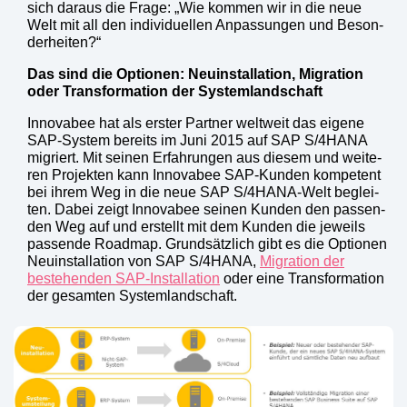
sich dar­aus die Fra­ge: „Wie kom­men wir in die neue
Welt mit all den indi­vi­du­el­len Anpas­sun­gen und Beson­
der­hei­ten?“
Das sind die Optio­nen: Neu­in­stal­la­ti­on, Migra­ti­on
oder Trans­for­ma­ti­on der Sys­tem­land­schaft
Inno­v­a­bee hat als ers­ter Part­ner welt­weit das eige­ne
SAP-Sys­tem bereits im Juni 2015 auf SAP S/4HANA
migriert. Mit sei­nen Erfah­run­gen aus die­sem und wei­te­
ren Pro­jek­ten kann Inno­v­a­bee SAP-Kun­den kom­pe­tent
bei ihrem Weg in die neue SAP S/4HA­NA-Welt beglei­
ten. Dabei zeigt Inno­v­a­bee sei­nen Kun­den den pas­sen­
den Weg auf und erstellt mit dem Kun­den die jeweils
pas­sen­de Road­map. Grund­sätz­lich gibt es die Optio­nen
Neu­in­stal­la­ti­on von SAP S/4HANA,
Migra­ti­on der
bestehen­den SAP-Instal­la­ti­on
oder eine Trans­for­ma­ti­on
der gesam­ten Sys­tem­land­schaft.