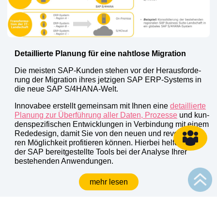
Detail­lier­te Pla­nung für eine naht­lo­se Migra­ti­on
Die meis­ten SAP-Kun­den ste­hen vor der Her­aus­for­de­
rung der Migra­ti­on ihres jet­zi­gen SAP ERP-Sys­tems in
die neue SAP S/4HA­NA-Welt.
Inno­v­a­bee erstellt gemein­sam mit Ihnen eine
detail­lier­te
Pla­nung zur Über­füh­rung aller Daten, Pro­zes­se
und kun­
den­spe­zi­fi­schen Ent­wick­lun­gen in Ver­bin­dung mit einem
Rede­design, damit Sie von den neu­en und revo­lu­tio­nä­
ren Mög­lich­keit pro­fi­tie­ren kön­nen. Hier­bei hel­fen von
der SAP bereit­ge­stell­te Tools bei der Ana­ly­se Ihrer
bestehen­den Anwen­dun­gen.
mehr lesen