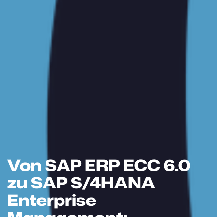
Von SAP ERP ECC 6.0
zu SAP S/4HANA
Enterprise