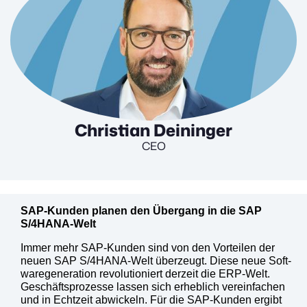
Christian Deininger
CEO
SAP-Kun­den pla­nen den Über­gang in die SAP
S/4HA­NA-Welt
Immer mehr SAP-Kun­den sind von den Vor­tei­len der
neu­en SAP S/4HA­NA-Welt über­zeugt. Die­se neue Soft­
ware­ge­ne­ra­ti­on revo­lu­tio­niert der­zeit die ERP-Welt.
Geschäfts­pro­zes­se las­sen sich erheb­lich ver­ein­fachen
und in Echt­zeit abwi­ckeln. Für die SAP-Kun­den ergibt