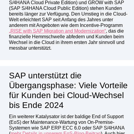
S/4HANA Cloud Private Edition) und GROW with SAP
(SAP S/4HANA Cloud Public Edition) stehen Kunden
bereits länger zur Verfügung. Den Umstieg in die Cloud-
Welt erleichtert SAP seit Anfang des Jahres unter
anderem mit Angeboten wie dem Incentive-Programm
„RISE with SAP Migration and Modernization“
, das die
finanzielle Hemmschwelle abfedern und Kunden beim
Wechsel in die Cloud in ihrem ersten Jahr sinnvoll und
messbar unterstützt.
SAP unterstützt die
Übergangsphase: Viele Vorteile
für Kunden bei Cloud-Wechsel
bis Ende 2024
Ein weiterer Katalysator ist der baldige End of Support
(EoS) der Maintenance-Wartung von On-Premise-
Systemen wie SAP ERP ECC 6.0 oder SAP S/4HANA
(
mehr Details in unserem EoS-Blog-Beitrag
). Auch hier