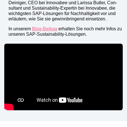
Dei­ni­ger, CEO bei Inno­v­a­bee und Laris­sa But­ler, Con­
sul­tant und Sus­taina­bi­li­ty-Exper­tin bei Inno­v­a­bee, die
wich­tigs­ten SAP-Lösun­gen für Nach­hal­tig­keit vor und
erläu­tern, wie Sie sie gewinn­brin­gend ein­set­zen.
In unse­rem
Blog-Beitrag
erhal­ten Sie noch mehr Infos zu
unse­ren SAP-Sus­taina­bi­li­ty-Lösun­gen.