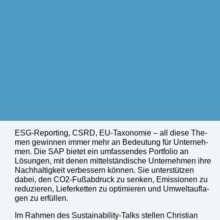
ESG-Report­ing, CSRD, EU-Taxo­no­mie – all die­se The­
men gewin­nen immer mehr an Bedeu­tung für Unter­neh­
men. Die SAP bie­tet ein umfas­sen­des Port­fo­lio an
Lösun­gen, mit denen mit­tel­stän­di­sche Unter­neh­men ihre
Nach­hal­tig­keit ver­bes­sern kön­nen. Sie unter­stüt­zen
dabei, den CO2-Fuß­ab­druck zu sen­ken, Emis­sio­nen zu
redu­zie­ren, Lie­fer­ket­ten zu opti­mie­ren und Umwelt­auf­la­
gen zu erfül­len.
Im Rah­men des Sus­taina­bi­li­ty-Talks stel­len Chris­ti­an