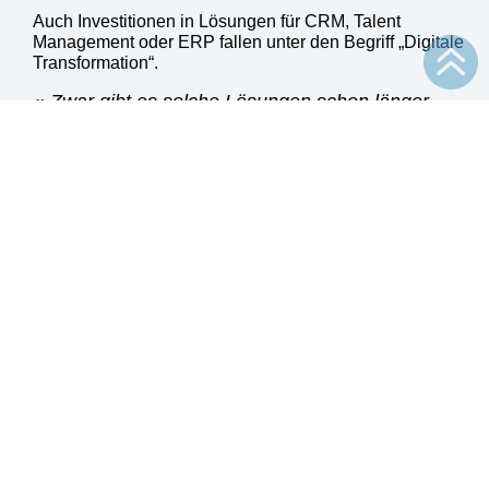
Auch Inves­ti­tio­nen in Lösun­gen für CRM, Talent
Manage­ment oder ERP fal­len unter den Begriff „Digi­ta­le
Trans­for­ma­ti­on“.
„Zwar gibt es sol­che Lösun­gen schon län­ger,
aber auf Basis neu­er Tech­no­lo­gien wie In-Memo­ry
bil­den sie Unter­neh­mens­pro­zes­se nicht mehr nur
IT-gestützt ab, son­dern ver­net­zen alle Geschäfts­
be­rei­che eines Unter­neh­mens intel­li­gent mit­ein­
ander“. „Das kann man an der Markt­ein­füh­rung
von SAP S/4HANA gut nach­voll­zie­hen. Mit die­ser
Lösung ist SAP ein ech­ter Pau­ken­schlag im ERP-
Markt gelun­gen. Sie funk­tio­niert in Echt­zeit, lässt
sich mit­hil­fe von Fio­ri-Apps denk­bar ein­fach bedie­
nen und ist über­all und jeder­zeit mobil ver­füg­bar.
SAP S/4HANA ist revo­lu­tio­när und geht weit über
das hin­aus, was wir bis­her unter dem Begriff ERP
sub­su­miert haben.“
Nach der Ein­füh­rung kommt die