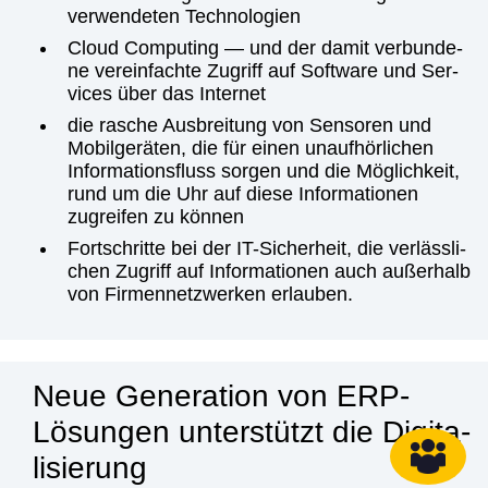
ver­wen­de­ten Tech­no­lo­gien
Cloud Com­pu­ting — und der damit ver­bun­de­
ne ver­ein­fach­te Zugriff auf Soft­ware und Ser­
vices über das Inter­net
die rasche Aus­brei­tung von Sen­so­ren und
Mobil­ge­rä­ten, die für einen unauf­hör­li­chen
Infor­ma­ti­ons­fluss sor­gen und die Mög­lich­keit,
rund um die Uhr auf die­se Infor­ma­tio­nen
zugrei­fen zu kön­nen
Fort­schrit­te bei der IT-Sicher­heit, die ver­läss­li­
chen Zugriff auf Infor­ma­tio­nen auch außer­halb
von Fir­men­netz­wer­ken erlau­ben.
Neue Gene­ra­ti­on von ERP-
Lösun­gen unter­stützt die Digi­ta­
li­sie­rung