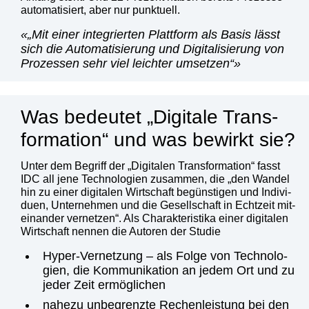
auto­ma­ti­siert, aber nur punk­tu­ell.
„Mit einer inte­grier­ten Platt­form als Basis lässt
sich die Auto­ma­ti­sie­rung und Digi­ta­li­sie­rung von
Pro­zes­sen sehr viel leich­ter umset­zen“
Was bedeu­tet „Digi­ta­le Trans­
for­ma­ti­on“ und was bewirkt sie?
Unter dem Begriff der „Digi­ta­len Trans­for­ma­ti­on“ fasst
IDC all jene Tech­no­lo­gien zusam­men, die „den Wan­del
hin zu einer digi­ta­len Wirt­schaft begüns­ti­gen und Indi­vi­
du­en, Unter­neh­men und die Gesell­schaft in Echt­zeit mit­
ein­an­der ver­net­zen“. Als Cha­rak­te­ris­ti­ka einer digi­ta­len
Wirt­schaft nen­nen die Autoren der Stu­die
Hyper-Ver­net­zung – als Fol­ge von Tech­no­lo­
gien, die Kom­mu­ni­ka­ti­on an jedem Ort und zu
jeder Zeit ermög­li­chen
nahe­zu unbe­grenz­te Rechen­leis­tung bei den