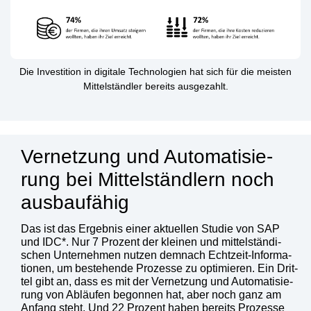
Die Inves­ti­ti­on in digi­ta­le Tech­no­lo­gien hat sich für die meis­ten
Mit­tel­ständ­ler bereits aus­ge­zahlt.
Ver­net­zung und Auto­ma­ti­sie­
rung bei Mit­tel­ständ­lern noch
aus­bau­fä­hig
Das ist das Ergeb­nis einer aktu­el­len Stu­die von SAP
und IDC*. Nur 7 Pro­zent der klei­nen und mit­tel­stän­di­
schen Unter­neh­men nut­zen dem­nach Echt­zeit-Infor­ma­
tio­nen, um bestehen­de Pro­zes­se zu opti­mie­ren. Ein Drit­
tel gibt an, dass es mit der Ver­net­zung und Auto­ma­ti­sie­
rung von Abläu­fen begon­nen hat, aber noch ganz am
Anfang steht. Und 22 Pro­zent haben bereits Pro­zes­se