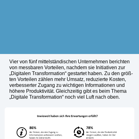
Vier von fünf mit­tel­stän­di­schen Unter­neh­men berich­ten
von mess­ba­ren Vor­tei­len, nach­dem sie Initia­ti­ven zur
„Digi­ta­len Trans­for­ma­ti­on“ gestar­tet haben. Zu den größ­
ten Vor­tei­len zäh­len mehr Umsatz, redu­zier­te Kos­ten,
ver­bes­ser­ter Zugang zu wich­ti­gen Infor­ma­tio­nen und
höhe­re Pro­duk­ti­vi­tät. Gleich­zei­tig gibt es beim The­ma
„Digi­ta­le Trans­for­ma­ti­on“ noch viel Luft nach oben.