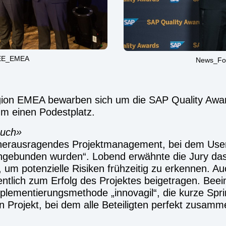
DEE_EMEA
News_Fo
on EMEA bewarben sich um die SAP Quality Award
m einen Podestplatz.
buch
herausragendes Projektmanagement, bei dem User 
ingebunden wurden“. Lobend erwähnte die Jury das
 um potenzielle Risiken frühzeitig zu erkennen. A
tlich zum Erfolg des Projektes beigetragen. Beei
plementierungsmethode „innovagil“, die kurze Spri
in Projekt, bei dem alle Beteiligten perfekt zusamm