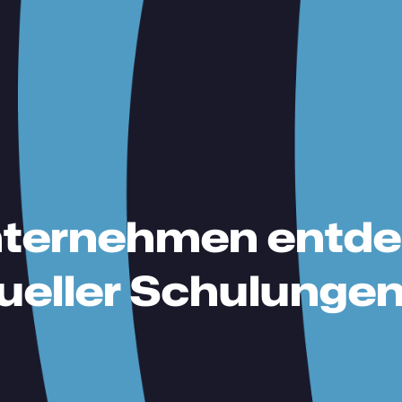
nternehmen entd
rtueller Schulung