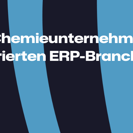
n Chemieunterneh
grierten ERP-Bran