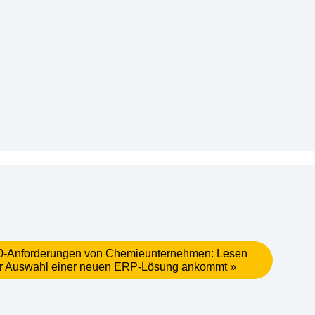
10-Anforderungen von Chemieunternehmen: Lesen
der Aus­wahl einer neu­en ERP-Lösung ankommt »