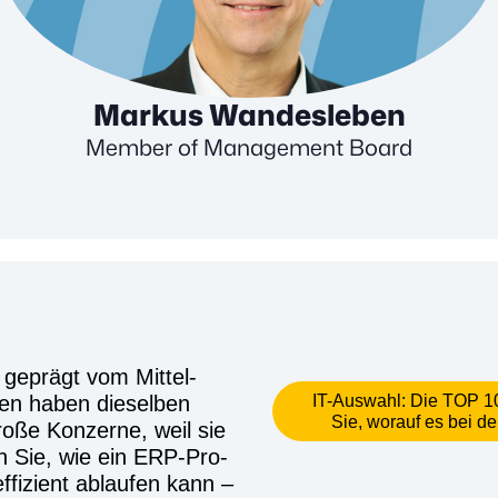
Markus Wandesleben
Member of Management Board
t geprägt vom Mit­tel­
men haben die­sel­ben
IT-Auswahl: Die TOP 
Sie, wor­auf es bei 
­ße Kon­zer­ne, weil sie
­ren Sie, wie ein ERP-Pro­
ffi­zi­ent ablau­fen kann –