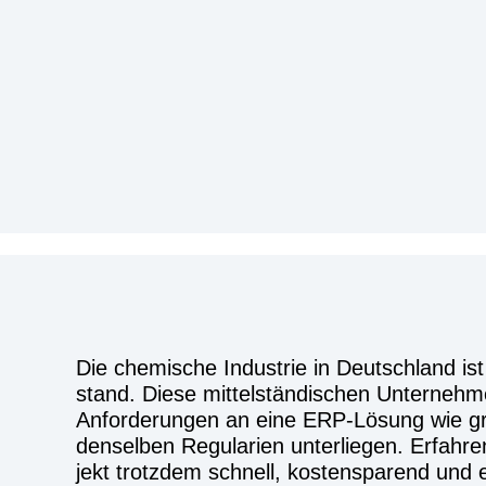
Die che­mi­sche Indus­trie in Deutsch­land is
stand. Die­se mit­tel­stän­di­schen Unter­neh­
Anfor­de­run­gen an eine ERP-Lösung wie gro
den­sel­ben Regu­la­ri­en unter­lie­gen. Erfah
jekt trotz­dem schnell, kos­ten­spa­rend und e