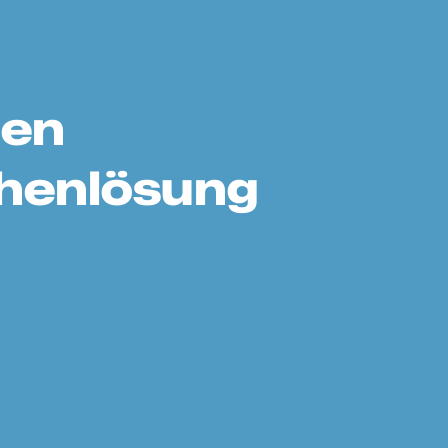
men
chenlösung