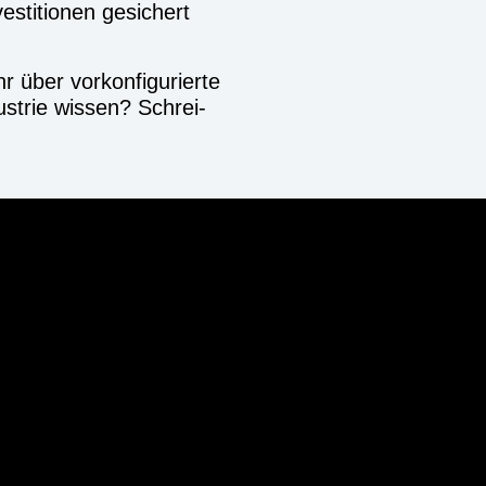
ti­tio­nen gesi­chert
er vor­kon­fi­gu­rier­te
us­trie wis­sen? Schrei­