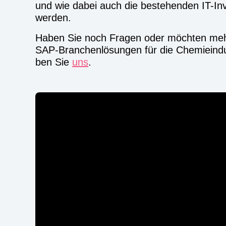
und wie dabei auch die bestehen­den IT-Inves­
wer­den.
Haben Sie noch Fra­gen oder möch­ten mehr üb
SAP-Bran­chen­lö­sun­gen für die Che­mie­in­d
ben Sie
uns
.