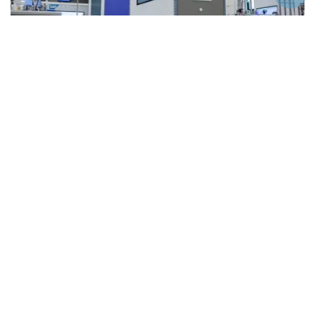
SAP S.Factory: Innovation und Produktion live
erleben
03.08.2026
|
SAP Cloud ERP
Mehr lesen
ERP-Modernisierung in der Kosmetikbranche:
ADA Cosmetics geht in die Cloud
15.07.2026
|
Kundenreferenzen