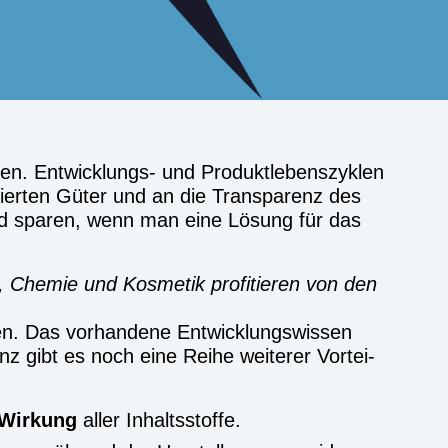
en. Ent­wick­lungs- und Pro­dukt­le­bens­zy­klen
u­zier­ten Güter und an die Trans­pa­renz des
 Geld spa­ren, wenn man eine Lösung für das
Che­mie und Kos­me­tik pro­fi­tie­ren von den
n. Das vor­han­de­ne Ent­wick­lungs­wis­sen
z gibt es noch eine Rei­he wei­te­rer Vor­tei­
 Wir­kung
aller Inhalts­stof­fe.