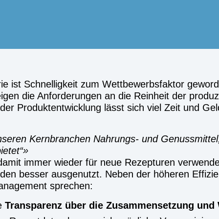
ie ist Schnel­lig­keit zum Wett­be­werbs­fak­tor gewor­d
ei­gen die Anfor­de­run­gen an die Rein­heit der pro­d
in der Pro­dukt­ent­wick­lung lässt sich viel Zeit und
nse­ren Kern­bran­chen Nah­rungs- und Genuss­mit­tel, 
e­tet“
h damit immer wie­der für neue Rezep­tu­ren ver­wen­de
den bes­ser aus­ge­nutzt. Neben der höhe­ren Effi­zi­en
­ma­nage­ment spre­chen:
ie
Trans­pa­renz über die Zusam­men­set­zung und