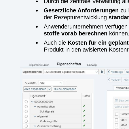
Durch die zen­tra­le Ver­wal­tung all
Gesetz­li­che Anfor­de­run­gen
zu I
der Rezep­tur­ent­wick­lung
stan­da
Anwen­der­un­ter­neh­men ver­fü­gen
stof­fe vor­ab berech­nen
kön­nen
Auch die
Kos­ten für ein geplan­t
Pro­dukt in den avi­sier­ten Kos­ten