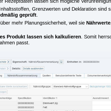
er Rezept­da­ten las­sen sich mög­li­che Ver­un­rei­ni­g
nhalts­stof­fen, Grenz­wer­ten und Dekla­ra­ti­on si
rd­mä­ßig geprüft
.
 über mehr Pla­nungs­si­cher­heit, weil sie
Nähr­wer­te,
.
es Pro­dukt las­sen sich kal­ku­lie­ren
. Somit herrsc
­rah­men passt.