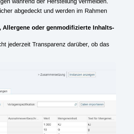
un­gen wäh­rend der Her­stel­lung ver­mei­den.
nd sicher abge­deckt und wer­den im Rah­men
 All­er­ge­ne oder gen­mo­di­fi­zier­te Inhalts­
ht jeder­zeit Trans­pa­renz dar­über, ob das