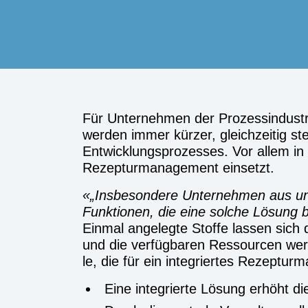
Für Unter­neh­men der Pro­zess­in­dus­tr
wer­den immer kür­zer, gleich­zei­tig st
Ent­wick­lungs­pro­zes­ses. Vor allem 
Rezep­tur­ma­nage­ment ein­setzt.
„Ins­be­son­de­re Unter­neh­men aus u
Funk­tio­nen, die eine sol­che Lösung bi
Ein­mal ange­leg­te Stof­fe las­sen sic
und die ver­füg­ba­ren Res­sour­cen wer­
le, die für ein inte­grier­tes Rezep­tur
Eine inte­grier­te Lösung erhöht d