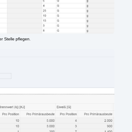
r Stel­le pfle­gen.