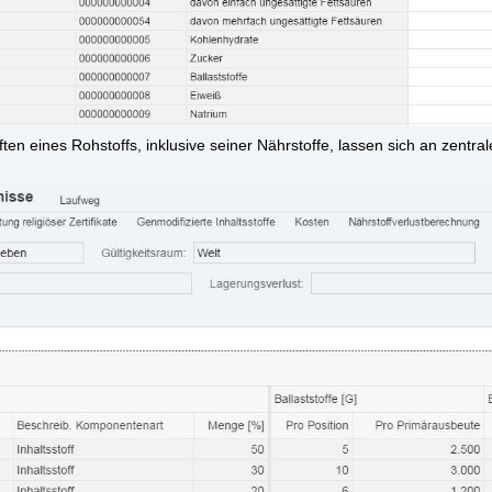
ten eines Roh­stoffs, inklu­si­ve sei­ner Nähr­stof­fe, las­sen sich an zen­tra­le