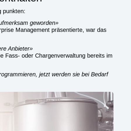
g punk­ten:
auf­merk­sam gewor­den
i­se Manage­ment prä­sen­tier­te, war das
­re Anbie­ter
ie Fass- oder Char­gen­ver­wal­tung bereits im
ro­gram­mie­ren, jetzt wer­den sie bei Bedarf