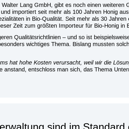
er Wal­ter Lang GmbH, gibt es noch einen wei­te­ren
t und impor­tiert seit mehr als 100 Jah­ren Honig aus 
ia­li­tä­ten in Bio-Qua­li­tät. Seit mehr als 30 Jah­r
die­ser Zeit zum größ­ten Impor­teur für Bio-Honig in E
en Qua­li­täts­richt­li­ni­en – und so ist bei­spiels­wei­s
son­ders wich­ti­ges The­ma. Bis­lang muss­ten sol­che s
tems hat hohe Kos­ten ver­ur­sacht, weil wir die Lös
te anstand, ent­schloss man sich, das The­ma Unter
r­wal­tung sind im Stan­dard e