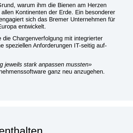
 Grund, war­um ihm die Bie­nen am Her­zen
allen Kon­ti­nen­ten der Erde. Ein beson­de­rer
en enga­giert sich das Bre­mer Unter­neh­men für
uro­pa ent­wi­ckelt.
e die Char­gen­ver­fol­gung mit inte­grier­ter
pe­zi­el­len Anfor­de­run­gen IT-sei­tig auf­
ung jeweils stark anpas­sen muss­ten
­neh­mens­soft­ware ganz neu anzu­gehen.
nt­hal­ten