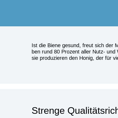
Ist die Bie­ne gesund, freut sich der 
ben rund 80 Pro­zent aller Nutz- und Wil
sie pro­du­zie­ren den Honig, der für 
Stren­ge Qua­li­täts­rich