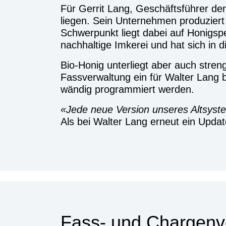
Für Ger­rit Lang, Geschäfts­füh­rer d
lie­gen. Sein Unter­neh­men pro­du­zier
Schwer­punkt liegt dabei auf Honig­spe­z
nach­hal­ti­ge Imke­rei und hat sich in 
Bio-Honig unter­liegt aber auch stren­ge­r
Fass­ver­wal­tung ein für Wal­ter Lang be
wän­dig pro­gram­miert wer­den.
Jede neue Ver­si­on unse­res Alt­sys­
Als bei Wal­ter Lang erneut ein Upda
Fass- und Char­gen­ve