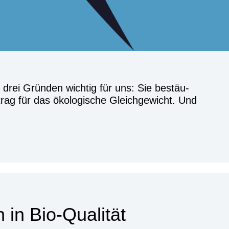
 drei Grün­den wich­tig für uns: Sie bestäu­
trag für das öko­lo­gi­sche Gleich­ge­wicht. Und
en in Bio-Qua­li­tät