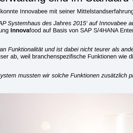
onn­te Inno­v­a­bee mit sei­ner Mit­tel­stands­er­fah­run
AP Sys­tem­haus des Jah­res 2015‘ auf Inno­v­a­bee 
­sung
Inno­va
food auf Basis von SAP S/4HANA Enter­pr
an Funk­tio­na­li­tät und ist dabei nicht teu­rer als ande
ser ab, weil bran­chen­spezi­fische Funk­tio­nen wie d
Sys­tem muss­ten wir sol­che Funk­tio­nen zusätz­lich p