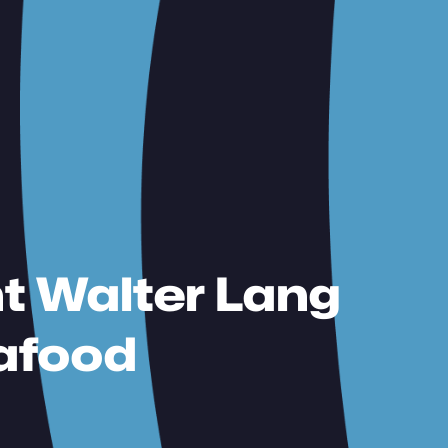
t Walter Lang
vafood