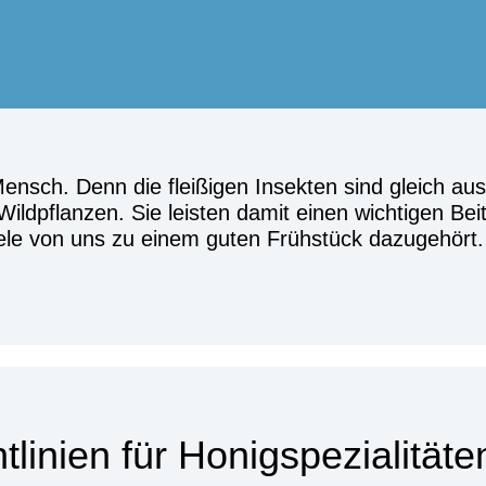
Mensch. Denn die flei­ßi­gen Insek­ten sind gleich aus
d­pflan­zen. Sie leis­ten damit einen wich­ti­gen Bei­
vie­le von uns zu einem guten Früh­stück dazu­ge­hört.
t­li­ni­en für Honig­spe­zia­li­tä­t