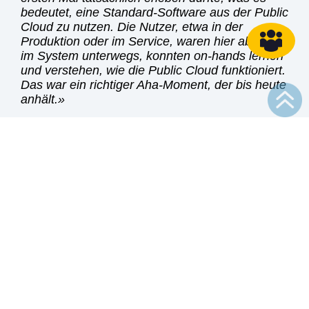
bedeutet, eine Standard-Software aus der Public
Cloud zu nutzen. Die Nutzer, etwa in der
Produktion oder im Service, waren hier ab Tag 1
im System unterwegs, konnten on-hands lernen
und verstehen, wie die Public Cloud funktioniert.
Das war ein richtiger Aha-Moment, der bis heute
anhält.
Kinderkrankheiten sind auch
bei Software unvermeidbar:
Was hat euch damals
beschäftigt?
Zum einen Vorurteile, dass Kunden, die bisher
On-Prem-Systeme mit all ihren Eigenschaften und
Eigenarten im Einsatz haben, niemals eine Public
Cloud nutzen werden – darüber müssen wir heute
nicht mehr sprechen. Zum anderen gab es