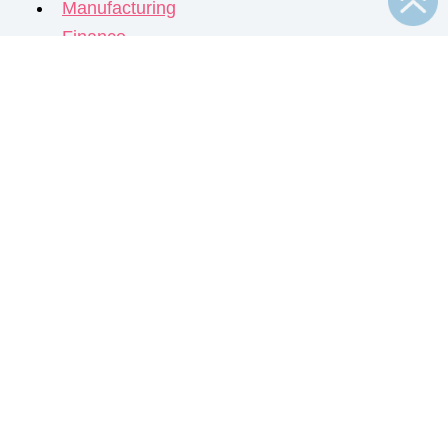
Manufacturing
Finance
Embedded AI & Joule
Weitere Beiträge
SAP S.Factory
SAP S.Factory: Innovation und Produktion live
erleben