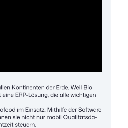
len Kon­ti­nen­ten der Erde. Weil Bio-
list eine ERP-Lösung, die alle wich­ti­gen
food im Ein­satz. Mit­hil­fe der Soft­ware
­nen sie nicht nur mobil Qua­li­täts­da­
­zeit steu­ern.