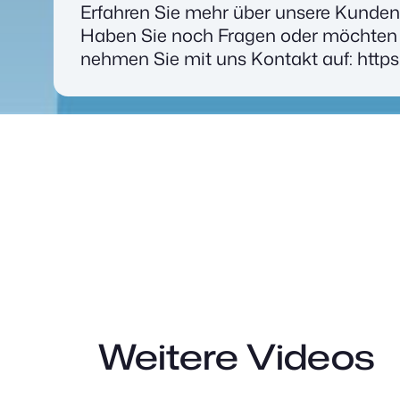
Erfah­ren Sie mehr über unse­re Kun­den 
Haben Sie noch Fra­gen oder möch­ten
neh­men Sie mit uns Kon­takt auf:
http
Weitere Videos