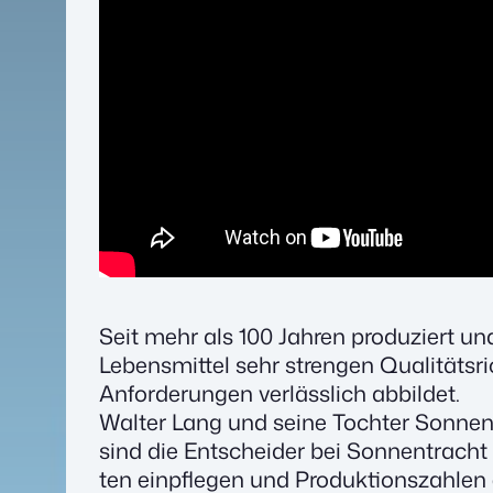
Seit mehr als 100 Jah­ren pro­du­ziert u
Lebens­mit­tel sehr stren­gen Qua­li­täts­r
Anfor­de­run­gen ver­läss­lich abbil­det.
Wal­ter Lang und sei­ne Toch­ter Son­nen­
sind die Ent­schei­der bei Son­nen­tracht
ten ein­pfle­gen und Pro­duk­ti­ons­zah­le