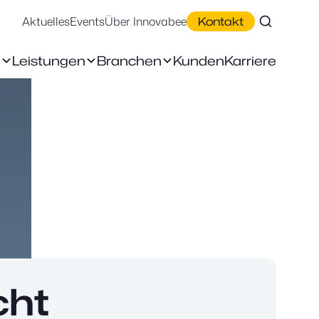
Aktuelles
Events
Über Innovabee
Kontakt
n
Leistungen
Branchen
Kunden
Karriere
cht