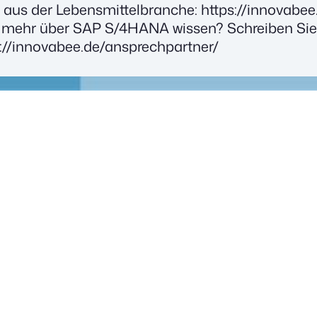
aus der Lebens­mit­tel­bran­che:
https://innovabe
 mehr über SAP S/4HANA wis­sen? Schrei­ben Sie 
s://innovabee.de/ansprechpartner/