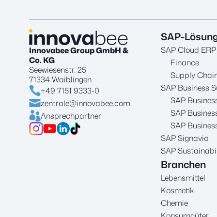
SAP-Lösun
SAP Cloud ERP
Innovabee Group GmbH &
Co. KG
Finance
Seewiesenstr. 25
Supply Cha
71334 Waiblingen
SAP Business S
+49 7151 9333-0
SAP Busines
zentrale@innovabee.com
SAP Business
Ansprechpartner
SAP Business
SAP Signavio
SAP Sustainabil
Branchen
Lebensmittel
Kosmetik
Chemie
Konsumgüter