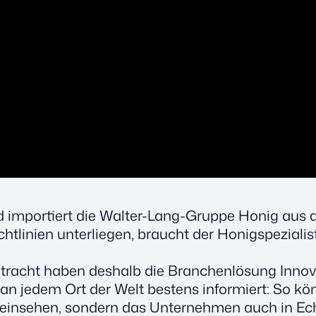
nd impor­tiert die Wal­ter-Lang-Grup­pe Honig aus al
icht­li­ni­en unter­lie­gen, braucht der Honig­spe­zia­
tracht haben des­halb die Bran­chen­lö­sung Inno­va­
 an jedem Ort der Welt bes­tens infor­miert: So kön
n ein­se­hen, son­dern das Unter­neh­men auch in Echt