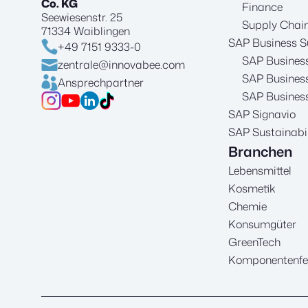
Co. KG
Finance
Seewiesenstr. 25
Supply Cha
71334 Waiblingen
SAP Business S
+49 7151 9333-0
SAP Busines
zentrale@innovabee.com
SAP Business
Ansprechpartner
SAP Business
SAP Signavio
SAP Sustainabil
Branchen
Lebensmittel
Kosmetik
Chemie
Konsumgüter
GreenTech
Komponentenfe