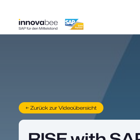
← Zurück zur Videoübersicht
RISE with SA