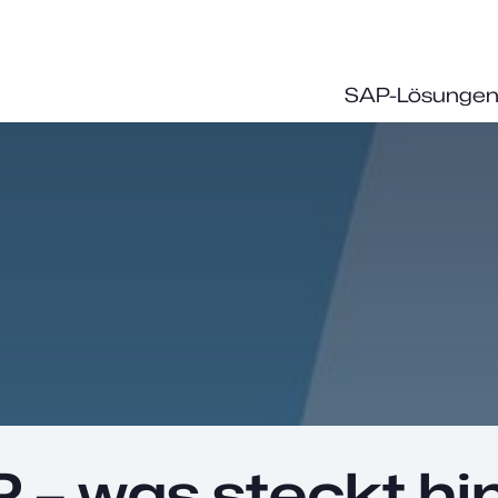
SAP-Lösunge
P – was steckt hi