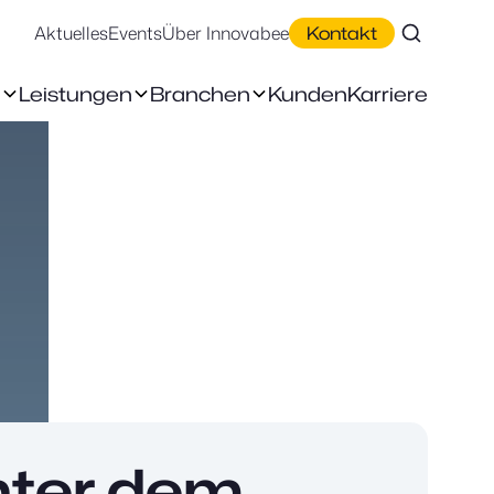
Aktuelles
Events
Über Innovabee
Kontakt
n
Leistungen
Branchen
Kunden
Karriere
nter dem