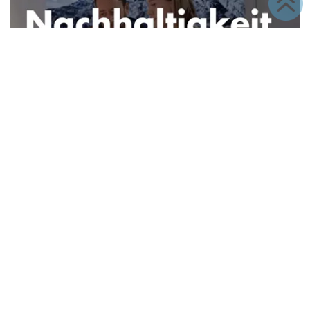
SAP-Sustainability-Lösungen für mehr
Nachhaltigkeit im Mittelstand
Innovabee Group GmbH & Co. KG
Seewiesenstr. 25