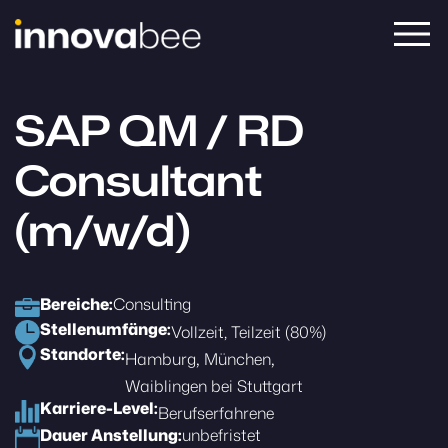
SAP QM / RD
Consultant
(m/w/d)
Bereiche:
Consulting
Stellenumfänge:
Vollzeit
Teilzeit (80%)
Standorte:
Hamburg
München
Waiblingen bei Stuttgart
Karriere-Level:
Berufserfahrene
Dauer Anstellung:
unbefristet