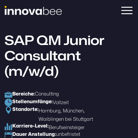
SAP QM Junior
Consultant
(m/w/d)
Bereiche:
Consulting
Stellenumfänge:
Vollzeit
Standorte:
Hamburg
München
Waiblingen bei Stuttgart
Karriere-Level:
Berufseinsteiger
Dauer Anstellung:
unbefristet