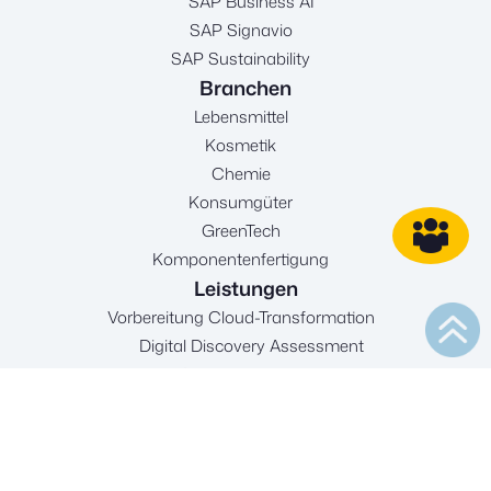
SAP Business AI
SAP Signavio
SAP Sustainability
Branchen
Lebensmittel
Kosmetik
Chemie
Konsumgüter
GreenTech
Komponentenfertigung
Leistungen
Vorbereitung Cloud-Transformation
Digital Discovery Assessment
Conversionanalyse
Transformation zu SAP Cloud ERP
Neueinführung
Migration von SAP Business ByDesign
Migration von SAP Business One